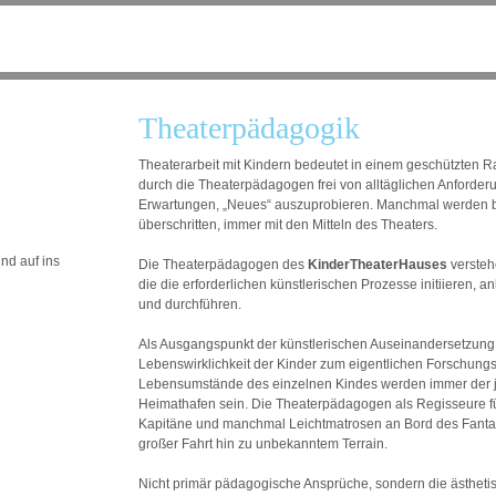
Theaterpädagogik
Theaterarbeit mit Kindern bedeutet in einem geschützten R
durch die Theaterpädagogen frei von alltäglichen Anforde
Erwartungen, „Neues“ auszuprobieren. Manchmal werden
überschritten, immer mit den Mitteln des Theaters.
nd auf ins
Die Theaterpädagogen des
KinderTheaterHauses
verstehe
die die erforderlichen künstlerischen Prozesse initiieren, an
und durchführen.
Als Ausgangspunkt der künstlerischen Auseinandersetzung 
Lebenswirklichkeit der Kinder zum eigentlichen Forschung
Lebensumstände des einzelnen Kindes werden immer der j
Heimathafen sein. Die Theaterpädagogen als Regisseure fü
Kapitäne und manchmal Leichtmatrosen an Bord des Fanta
großer Fahrt hin zu unbekanntem Terrain.
Nicht primär pädagogische Ansprüche, sondern die ästheti