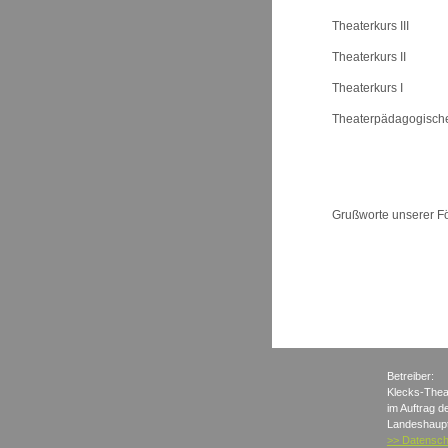
Theaterkurs III
Theaterkurs II
Theaterkurs I
Theaterpädagogische
Verschiedenes
Grußworte unserer F
Betreiber:
Klecks-Thea
im Auftrag d
Landeshaupt
>> Datensch