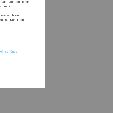
theaterpädagogischen
achsene.
immer auch ein
kus auf Kunst und
 ein schönes