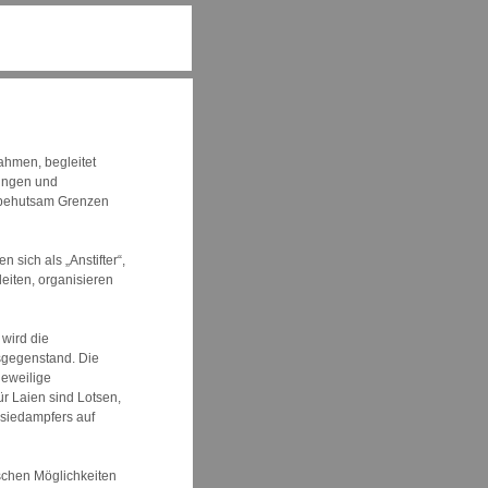
ahmen, begleitet
rungen und
 behutsam Grenzen
n sich als „Anstifter“,
leiten, organisieren
wird die
sgegenstand. Die
eweilige
r Laien sind Lotsen,
siedampfers auf
schen Möglichkeiten