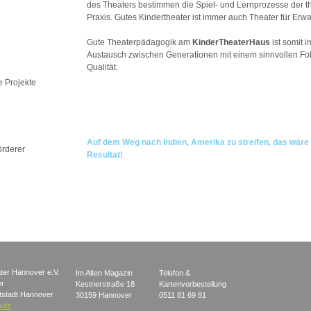
des Theaters bestimmen die Spiel- und Lernprozesse der 
Praxis. Gutes Kindertheater ist immer auch Theater für Erw
Gute Theaterpädagogik am
KinderTheaterHaus
ist somit 
Austausch zwischen Generationen mit einem sinnvollen Fo
Qualität.
 Projekte
Auf dem Weg nach Indien, Amerika zu streifen, das wäre
örderer
Resultat!
ter Hannover e.V.
Im Alten Magazin
Telefon &
er
Kestnerstraße 18
Kartenvorbestellung
stadt Hannover
30159 Hannover
0511 81 69 81
utz