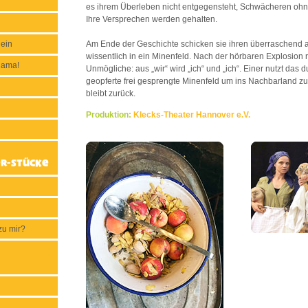
es ihrem Überleben nicht entgegensteht, Schwächeren ohn
Ihre Versprechen werden gehalten.
 ein
Am Ende der Geschichte schicken sie ihren überraschend 
wissentlich in ein Minenfeld. Nach der hörbaren Explosion r
nama!
Unmögliche: aus „wir“ wird „ich“ und „ich“. Einer nutzt das 
geopferte frei gesprengte Minenfeld um ins Nachbarland zu
bleibt zurück.
Produktion:
Klecks-Theater Hannover e.V.
r-Stücke
zu mir?