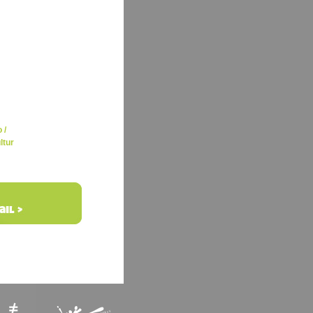
 /
ltur