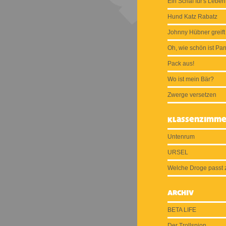
Ein Schaf für's Leben
Hund Katz Rabatz
Johnny Hübner greift
Oh, wie schön ist Pa
Pack aus!
Wo ist mein Bär?
Zwerge versetzen
Klassenzimme
Untenrum
URSEL
Welche Droge passt 
Archiv
BETA LIFE
Der Trollspion