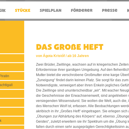
DAS GROßE HEFT
von Ágota Kristóf / ab 16 Jahren
Zwei Brüder, Zwillinge, wachsen auf in kriegerischen Zeiten, 
Erfordernisse ihrer garstigen Umgebung. Auf den flehentli
Mutter bietet die verschrobene Großmutter eine karge Übe
iratin
„Zuneigung“ findet darin keinen Platz. Sie sorgt für das zu
chtigall
Notwendigste, verweigert aber ihren Enkeln jegliches Gefü
Die Zwillinge sind ununterscheidbar „wir“. Mit wacher Neug
die Geschehnisse der Erwachsenenwelt, sind angetrieben 
versiegenden Wissensdurst. Sie wollen die Welt, auch die, 
n
des Menschen Wolf ist, erfassen. Alle Beobachtungen werd
akribisch in ihr „Großes Heft“ eingetragen. Sie erlegen sich
„Übungen zur Abhärtung des Körpers“ auf, ebenso „Übunge
k
Geistes“, zuletzt erweitern sie ihr Spektrum um die „Übung 
fallen durch einen sehr ausgeprägten Gerechtigkeitssinn au