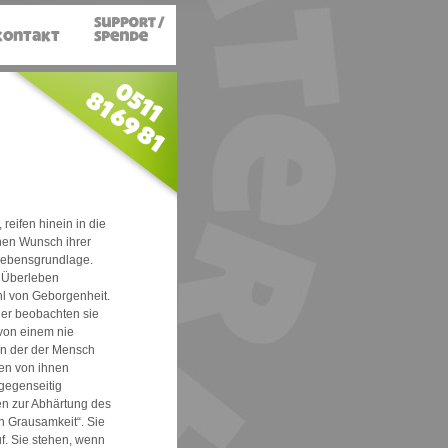
reifen hinein in die
chen Wunsch ihrer
rlebensgrundlage.
m Überleben
hl von Geborgenheit.
ier beobachten sie
von einem nie
in der der Mensch
en von ihnen
 gegenseitig
n zur Abhärtung des
in Grausamkeit“. Sie
f. Sie stehen, wenn