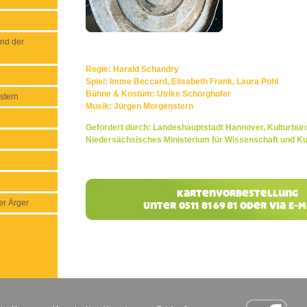
nd der
Regie: Harald Schandry
Spiel: Imme Beccard, Elisabeth Frank, Laura Pohl
Bühne & Kostüm: Ulrike Schörghofer
stern
Musik: Jürgen Morgenstern
Gefördert durch: Landeshauptstadt Hannover, Kulturbüro
Niedersächsisches Ministerium für Wissenschaft und Ku
er Ärger