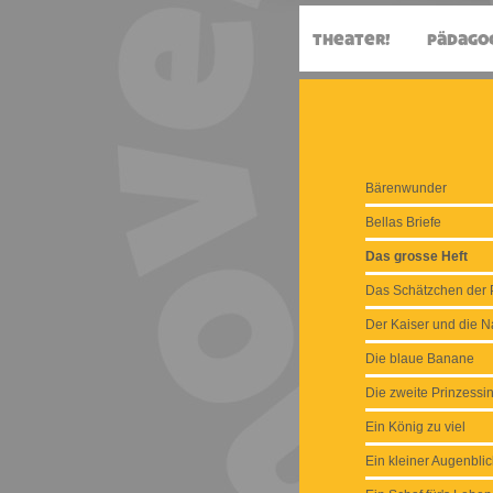
Bärenwunder
Bellas Briefe
Das grosse Heft
Das Schätzchen der P
Der Kaiser und die Na
Die blaue Banane
Die zweite Prinzessi
Ein König zu viel
Ein kleiner Augenblic