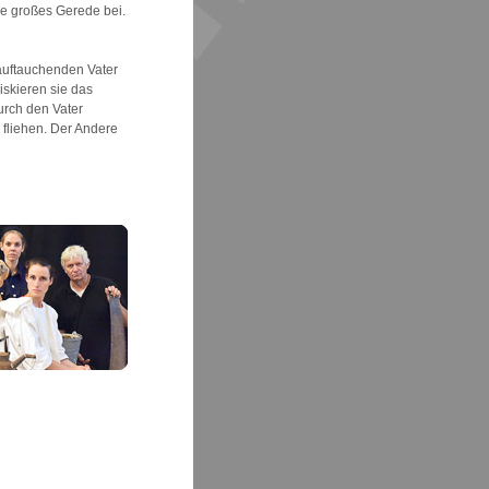
e großes Gerede bei.
auftauchenden Vater
iskieren sie das
durch den Vater
 fliehen. Der Andere