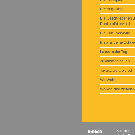
Der Vogelkopp
Die Geschriebenen u
Dunkelblätterwald
Die Kuh Rosmarie
Ich bins deine Schwe
Lukas erster Tag
Zusammen bauen
Tavuka we are tired
WirrWahr
Wolken sind ziehend
Betreiber: