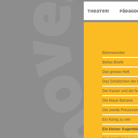
Bärenwunder
Bellas Briefe
Das grosse Heft
Das Schätzchen der P
Der Kaiser und die Na
Die blaue Banane
Die zweite Prinzessi
Ein König zu viel
Ein kleiner Augenbli