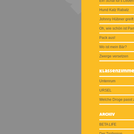
Ein Schaf für's Leben
Hund Katz Rabatz
Johnny Hübner greift
Oh, wie schön ist Pa
Pack aus!
Wo ist mein Bär?
Zwerge versetzen
Klassenzimme
Untenrum
URSEL
Welche Droge passt 
Archiv
BETA LIFE
Der Trollspion