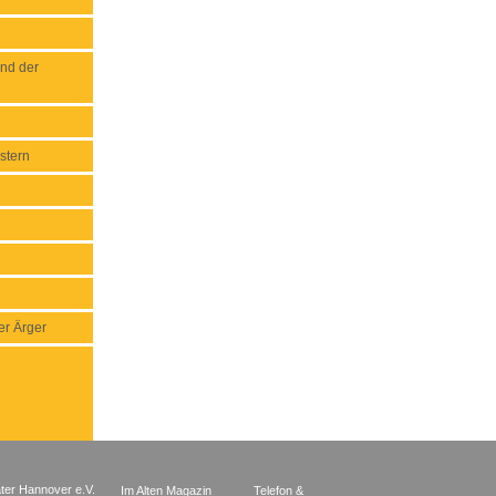
nd der
stern
er Ärger
ter Hannover e.V.
Im Alten Magazin
Telefon &