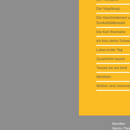
Der Vogelkopp
Die Geschriebenen u
Dunkelblätterwald
Die Kuh Rosmarie
Ich bins deine Schwe
Lukas erster Tag
Zusammen bauen
Tavuka we are tired
WirrWahr
Wolken sind ziehend
Betreiber:
Klecks-Thea