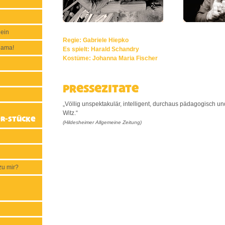
 ein
Regie: Gabriele Hiepko
nama!
Es spielt: Harald Schandry
Kostüme: Johanna Maria Fischer
Pressezitate
„Völlig unspektakulär, intelligent, durchaus pädagogisch 
Witz.“
r-Stücke
(Hildesheimer Allgemeine Zeitung)
zu mir?