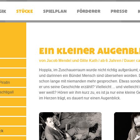
Ein kleiner Augenbl
von Jacob Mendel und Gitte Kath / ab 6 Jahren / Dauer ca
Hoppla, im Zuschauerraum wurde nicht richtig aufgeräumt, e
und darinnen ein Bündel Mensch sind übersehen worden. 
schon lange mit niemanden mehr gesprochen. Etwas sonder
iratin
er uns seine Geschichte erzählt? Vielleicht ... und vielleicht 
chtigall
wer weiß? Hören wir ihm kurz zu, es ist ja nur eine kleine G
im Herzen trägt, es dauert nur einen Augenblick.
n
ck