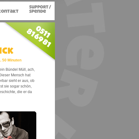
ick
. 50 Minuten
in Bündel Müll, ach,
Dieser Mensch hat
bar sieht er aus, ob
ist sie sogar schön,
eschichte, die er da