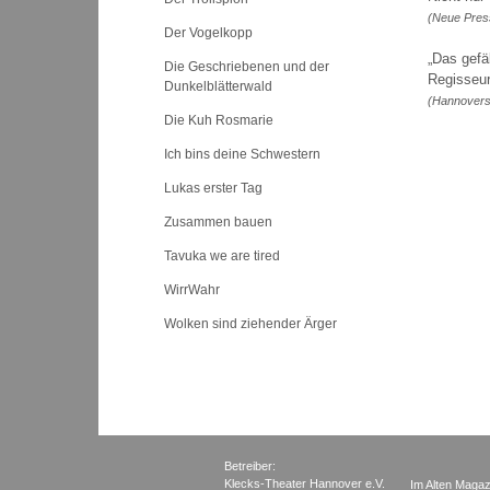
(Neue Pres
Der Vogelkopp
„Das gefä
Die Geschriebenen und der
Regisseur
Dunkelblätterwald
(Hannovers
Die Kuh Rosmarie
Ich bins deine Schwestern
Lukas erster Tag
Zusammen bauen
Tavuka we are tired
WirrWahr
Wolken sind ziehender Ärger
Betreiber:
Klecks-Theater Hannover e.V.
Im Alten Magaz