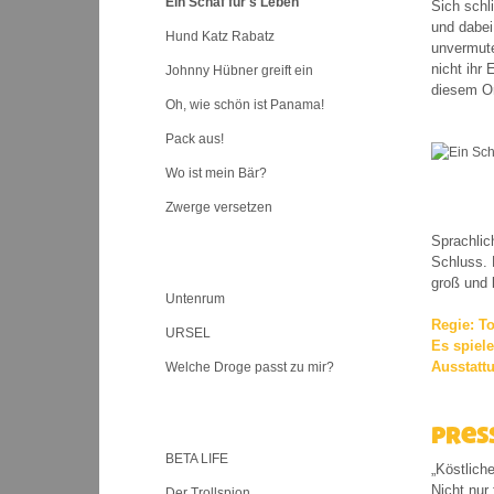
Ein Schaf für's Leben
Sich schl
und dabei
Hund Katz Rabatz
unvermute
nicht ihr
Johnny Hübner greift ein
diesem Or
Oh, wie schön ist Panama!
Pack aus!
Wo ist mein Bär?
Zwerge versetzen
Sprachlic
Schluss. 
Klassenzimmer-Stücke
groß und 
Untenrum
Regie: T
URSEL
Es spiel
Ausstattu
Welche Droge passt zu mir?
Archiv
Pres
BETA LIFE
„Köstlich
Nicht nur 
Der Trollspion