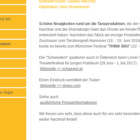
Bühne/Kostüm: Sabine Hilscher
Objektbau: Aino Stratemann
nd der
Schöne Neuigkeiten rund um die Tanzproduktion
, die der
Nachbar und die Dramaturgin Gabi dan Droste am Kinder
entwickelt haben: Nachdem das Stück als einzige Produktio
Zuschauer zum Tanzkongreß Hannover (16. - 19. Juni 2016
estern
tourte es bereits zum Münchner Festival "
THINK BIG!
" (22.
Die "Schwestern" gastieren auch in Österreich beim Linzer 
Theaterfestival für junges Publikum (29.Juni - 1.Juli 2017):
Webseite >> schaexpir.at
Einen Eindruck vermittelt der Trailer:
Webseite >> vimeo.com
er Ärger
Siehe auch:
ausführliche Presseinformationen
Wir freuen uns sehr, dass diese auch für uns sehr besonde
weiter Nachhall findet!