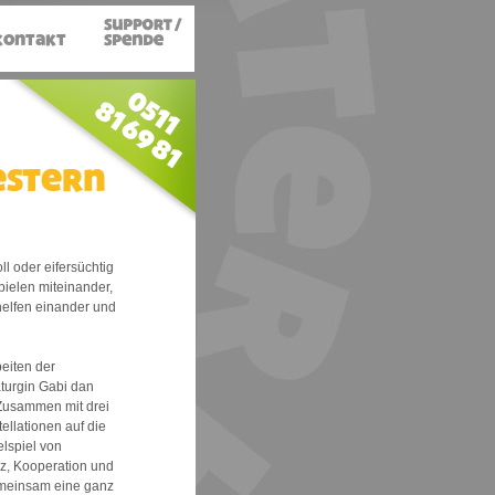
estern
ll oder eifersüchtig
ielen miteinander,
helfen einander und
eiten der
turgin Gabi dan
 Zusammen mit drei
llationen auf die
lspiel von
z, Kooperation und
emeinsam eine ganz