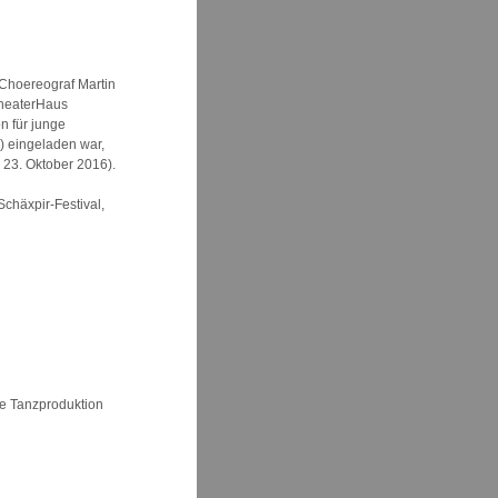
 Choereograf Martin
TheaterHaus
n für junge
) eingeladen war,
 - 23. Oktober 2016).
Schäxpir-Festival,
re Tanzproduktion