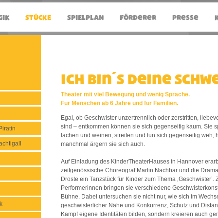
Ich bin´s deine Schw
Theater mit viel Bewegung und wenig Sprache.
Für Menschen ab 6 Jahre und für Familien.
Egal, ob Geschwister unzertrennlich oder zerstritten, liebevo
sind – entkommen können sie sich gegenseitig kaum. Sie sp
iratin
lachen und weinen, streiten und tun sich gegenseitig weh, 
chtigall
manchmal ärgern sie sich auch.
Auf Einladung des KinderTheaterHauses in Hannover erarb
zeitgenössische Choreograf Martin Nachbar und die Drama
n
Droste ein Tanzstück für Kinder zum Thema ‚Geschwister’.
Performerinnen bringen sie verschiedene Geschwisterkonste
Bühne. Dabei untersuchen sie nicht nur, wie sich im Wechse
k
geschwisterlicher Nähe und Konkurrenz, Schutz und Distan
Kampf eigene Identitäten bilden, sondern kreieren auch g