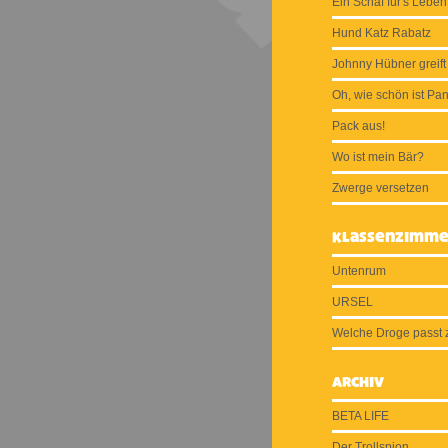
Ein Schaf für's Leben
Hund Katz Rabatz
Johnny Hübner greift
Oh, wie schön ist Pa
Pack aus!
Wo ist mein Bär?
Zwerge versetzen
Klassenzimme
Untenrum
URSEL
Welche Droge passt 
Archiv
BETA LIFE
Der Trollspion