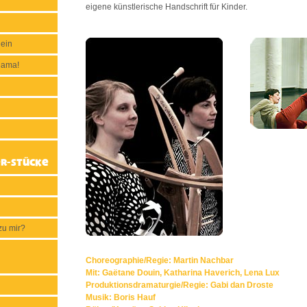
eigene künstlerische Handschrift für Kinder.
 ein
nama!
r-Stücke
zu mir?
Choreographie/Regie: Martin Nachbar
Mit: Gaëtane Douin, Katharina Haverich, Lena Lux
Produktionsdramaturgie/Regie: Gabi dan Droste
Musik: Boris Hauf