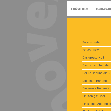
Bärenwunder
Bellas Briefe
Das grosse Heft
Das Schätzchen der P
Der Kaiser und die Na
Die blaue Banane
Die zweite Prinzessi
Ein König zu viel
Ein kleiner Augenblic