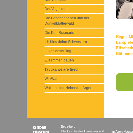
Der Vogelkopp
Die Geschriebenen und der
Dunkelblätterwald
Die Kuh Rosmarie
Regie: 
Ich bins deine Schwestern
Es spiel
Elisabet
Lukas erster Tag
Bühnenbi
Zusammen bauen
Tavuka we are tired
WirrWahr
Wolken sind ziehender Ärger
Betreiber:
Klecks-Theater Hannover e.V.
Im Alten Magaz