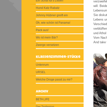
Ein Schaf für's Leben
verzweife
will. Bei
Hund Katz Rabatz
Lebensum
Sie diskut
Johnny Hübner greift ein
Lebens un
Oh, wie schön ist Panama!
Verschied
verblüffe
Pack aus!
und Athol
Wo ist mein Bär?
Vom Nachd
And take w
Zwerge versetzen
Klassenzimmer-Stücke
Untenrum
URSEL
Welche Droge passt zu mir?
Archiv
BETA LIFE
Der Trollspion