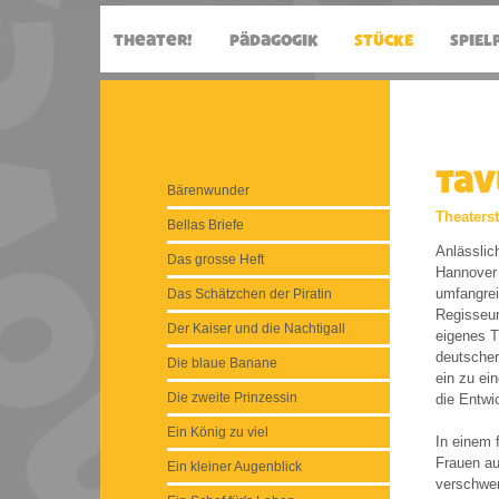
Tav
Bärenwunder
Theaterst
Bellas Briefe
Anlässlic
Das grosse Heft
Hannover 
umfangrei
Das Schätzchen der Piratin
Regisseu
Der Kaiser und die Nachtigall
eigenes T
deutscher
Die blaue Banane
ein zu ei
Die zweite Prinzessin
die Entwic
Ein König zu viel
In einem 
Frauen auf
Ein kleiner Augenblick
verschwen