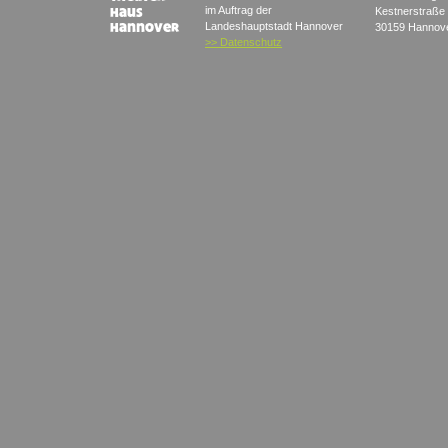
im Auftrag der
Kestnerstraße
Landeshauptstadt Hannover
30159 Hannov
>> Datenschutz